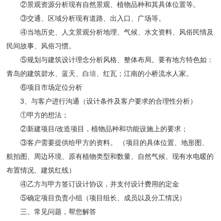
②景观资源分析现有自然景观、植物品种和其具体位置等。
③交通、区域分析现有道路、出入口、广场等。
④当地历史、人文景观分析地理、气候、水文资料、风俗民情及
民间故事、风俗习惯。
⑤规划与建筑设计理念分析风格、整体布局。要有地方特色如：
青岛的建筑碧水、蓝天、白
墙
、红瓦；江南的小桥流水人家。
⑥项目市场定位分析
3、与客户进行沟通（设计条件及客户要求的合理性分析）
①甲方的想法；
②新建项目/改造项目，植物品种和功能设施上的要求；
③客户需要提供给甲方的资料。 （项目的具体位置、地形图、
航拍图、周边环境、原有植物类型和数量、自然气候、现有水电暖的
布置情况、建筑红线）
④乙方与甲方签订设计协议，并支付设计费用的定金
⑤确定项目负责小组（项目组长、成员以及分工情况）
三、常见问题，帮您解答