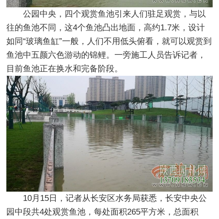
公园中央，四个观赏鱼池引来人们驻足观赏，与以
往的鱼池不同，这4个鱼池凸出地面，高约1.7米，设计
如同“玻璃鱼缸”一般，人们不用低头俯看，就可以观赏到
鱼池中五颜六色游动的锦鲤。一旁施工人员告诉记者，
目前鱼池正在换水和完备阶段。
10月15日，记者从长安区水务局获悉，长安中央公
园中段共4处观赏鱼池，每处面积265平方米，总面积