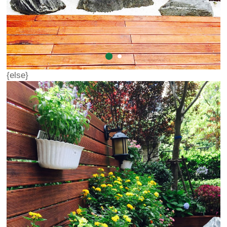
{else}