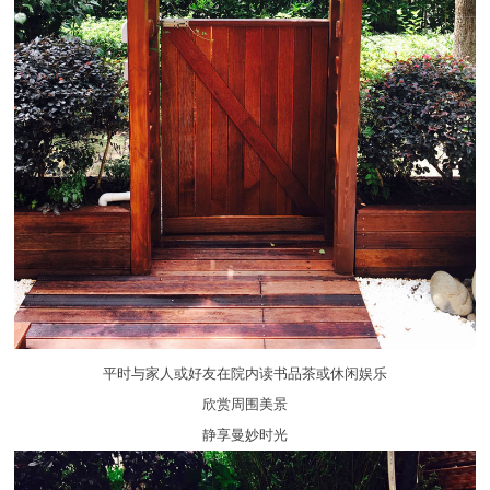
平时与家人或好友在院内读书品茶或休闲娱乐
欣赏周围美景
静享曼妙时光