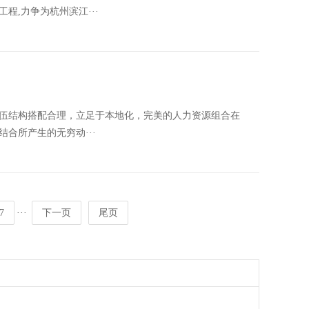
程,力争为杭州滨江···
伍结构搭配合理，立足于本地化，完美的人力资源组合在
合所产生的无穷动···
···
7
下一页
尾页