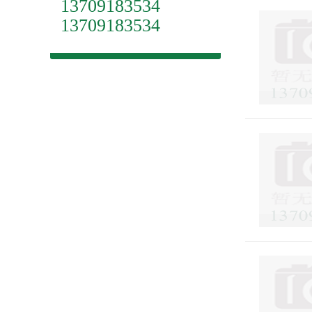
13709183534
13709183534