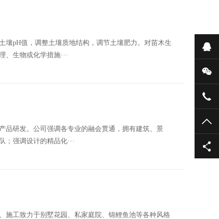
土壤pH值，调整土壤质地结构，调节土壤肥力。对苗木生
在
、生物或化学措施···
微
137
TO
产品研发。公司强调各专业的融会贯通，拥有建筑、景
；强调设计的精品化···
、施工致力于别墅花园、私家庭院、锦鲤鱼池等各种风格